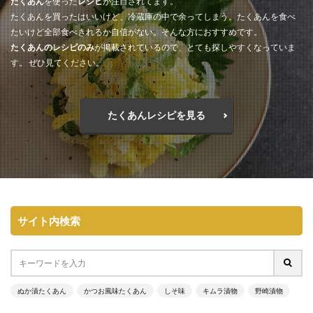
たくあん
を使った
レシピ
が注目されてます。
たくあんを買ったはいいけど、冷蔵庫の中で余ってしまう。たくあんを食べ
たいけど全部食べきれるか自信がない。そんな方におすすめです。
たくあんのレシピのみ
が掲載されているので、とても探しやすくなっていま
す。 ぜひ見てください。
たくあんレシピを見る
サイト内検索
ぬか漬たくあん
かつお風味たくあん
しそ味
キムラ漬物
野崎漬物