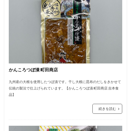
かんころつぼ漬 町田商店
九州産の大根を使用したつぼ漬です。干し大根に昆布のだしをきかせて
伝統の製法で仕上げられています。【かんころつぼ漬 町田商店 吉本食
品】
続きを読む