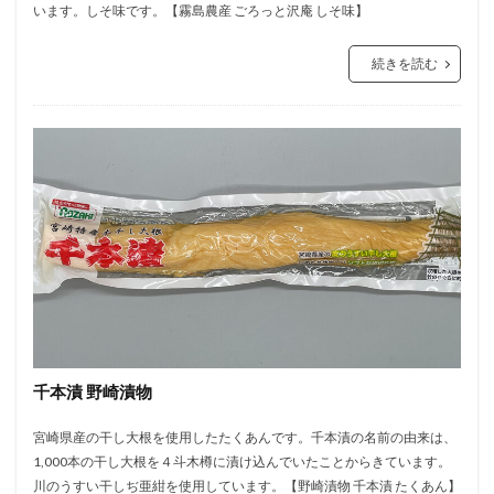
います。しそ味です。【霧島農産 ごろっと沢庵 しそ味】
続きを読む
千本漬 野崎漬物
宮崎県産の干し大根を使用したたくあんです。千本漬の名前の由来は、
1,000本の干し大根を４斗木樽に漬け込んでいたことからきています。
川のうすい干しぢ亜紺を使用しています。【野崎漬物 千本漬 たくあん】