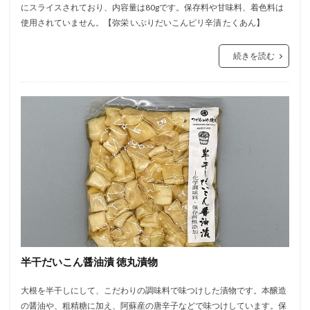
にスライスされており、内容量は80gです。保存料や甘味料、着色料は
使用されていません。【弥栄 いぶりだいこんピリ辛漬 たくあん】
続きを読む
半干だいこん醤油漬 徳丸漬物
大根を半干しにして、こだわりの調味料で味つけした漬物です。本醸造
の醤油や、粗精糖に加え、阿蘇産の唐辛子などで味つけしています。保