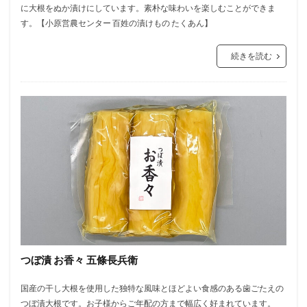
に大根をぬか漬けにしています。素朴な味わいを楽しむことができま
す。【小原営農センター 百姓の漬けもの たくあん】
続きを読む
つぼ漬 お香々 五條長兵衛
国産の干し大根を使用した独特な風味とほどよい食感のある歯ごたえの
つぼ漬大根です。お子様からご年配の方まで幅広く好まれています。