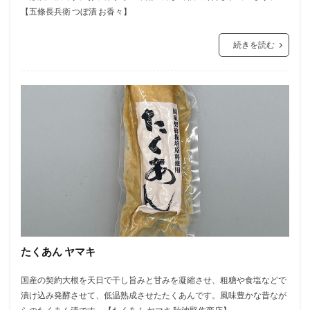
【五條長兵衛 つぼ漬 お香々】
続きを読む
たくあん ヤマキ
国産の契約大根を天日で干し旨みと甘みを凝縮させ、粗糖や食塩などで
漬け込み発酵させて、低温熟成させたたくあんです。風味豊かな昔なが