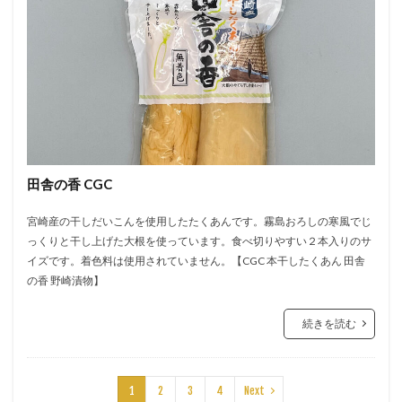
田舎の香 CGC
宮崎産の干しだいこんを使用したたくあんです。霧島おろしの寒風でじ
っくりと干し上げた大根を使っています。食べ切りやすい２本入りのサ
イズです。着色料は使用されていません。【CGC 本干したくあん 田舎
の香 野崎漬物】
続きを読む
1
2
3
4
Next