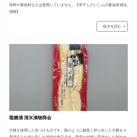
存料や着色料などは使用していません。【半干しだいこんの醤油漬 徳丸
漬物】
続きを読む
龍糖漬 清水漬物商会
大根を使用した京つけものです。龍のように細長く切り出した大根を３
度漬込みを繰り返した超絶の逸品です。国産の大根に昆布出しを利かせ