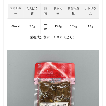
エネルギ
たんぱく
脂
炭水化
食塩相当
ナトリウ
ー
質
質
物
量
ム
0.2
68kcal
2.0g
13.4g
3.24g
1.2g
0g
栄養成分表示（１００ｇ当り）