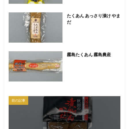
たくあん あっさり漬け やま
だ
霧島たくあん 霧島農産
前の記事