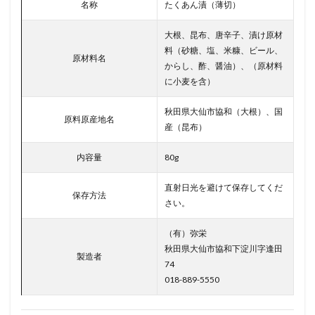
名称
たくあん漬（薄切）
大根、昆布、唐辛子、漬け原材
料（砂糖、塩、米糠、ビール、
原材料名
からし、酢、醤油）、（原材料
に小麦を含）
秋田県大仙市協和（大根）、国
原料原産地名
産（昆布）
内容量
80g
直射日光を避けて保存してくだ
保存方法
さい。
（有）弥栄
秋田県大仙市協和下淀川字逢田
製造者
74
018-889-5550