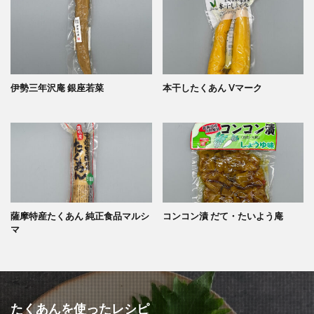
伊勢三年沢庵 銀座若菜
本干したくあん Vマーク
薩摩特産たくあん 純正食品マルシ
コンコン漬 だて・たいよう庵
マ
たくあんを使ったレシピ