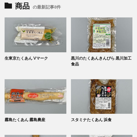
商品
の最新記事8件
生東京たくあん Vマーク
黒川のたくあんきんぴら 黒川加工
食品
霧島たくあん 霧島農産
スタミナたくあん 浜食