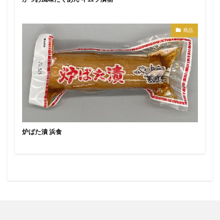
商品
炉ばた漬 浜食