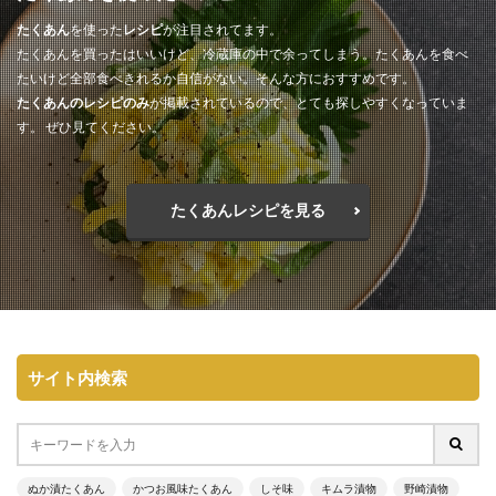
たくあん
を使った
レシピ
が注目されてます。
たくあんを買ったはいいけど、冷蔵庫の中で余ってしまう。たくあんを食べ
たいけど全部食べきれるか自信がない。そんな方におすすめです。
たくあんのレシピのみ
が掲載されているので、とても探しやすくなっていま
す。 ぜひ見てください。
たくあんレシピを見る
サイト内検索
ぬか漬たくあん
かつお風味たくあん
しそ味
キムラ漬物
野崎漬物