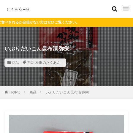
自信がない方はぜひご覧ください。
いぶりだいこん昆布漬 弥栄
商品
弥栄
,
秋田のたくあん
HOME
商品
いぶりだいこん昆布漬 弥栄