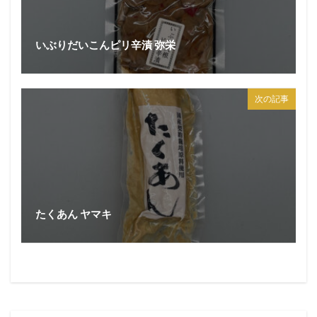
いぶりだいこんピリ辛漬 弥栄
次の記事
たくあん ヤマキ