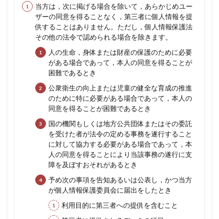
ーポ
当方は，次に掲げる場合を除いて，あらかじめユー
リシ
ザーの同意を得ることなく，第三者に個人情報を提
ーの
供することはありません。ただし，個人情報保護法
変
その他の法令で認められる場合を除きます。
更）
人の生命，身体または財産の保護のために必要
10
がある場合であって，本人の同意を得ることが
第10
条
困難であるとき
（お
公衆衛生の向上または児童の健全な育成の推進
問い
合わ
のために特に必要がある場合であって，本人の
せ窓
同意を得ることが困難であるとき
口）
国の機関もしくは地方公共団体またはその委託
を受けた者が法令の定める事務を遂行すること
に対して協力する必要がある場合であって，本
人の同意を得ることにより当該事務の遂行に支
障を及ぼすおそれがあるとき
予め次の事項を告知あるいは公表し，かつ当方
が個人情報保護委員会に届出をしたとき
利用目的に第三者への提供を含むこと