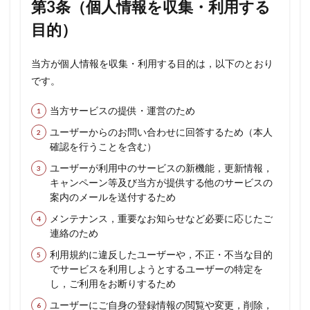
第3条（個人情報を収集・利用する
的の
変
目的）
更）
5
当方が個人情報を収集・利用する目的は，以下のとおり
第5
です。
条
（個
人情
当方サービスの提供・運営のため
報の
第三
ユーザーからのお問い合わせに回答するため（本人
者提
確認を行うことを含む）
供）
ユーザーが利用中のサービスの新機能，更新情報，
6
キャンペーン等及び当方が提供する他のサービスの
第6
案内のメールを送付するため
条
（個
メンテナンス，重要なお知らせなど必要に応じたご
人情
連絡のため
報の
開
利用規約に違反したユーザーや，不正・不当な目的
示）
でサービスを利用しようとするユーザーの特定を
し，ご利用をお断りするため
7
第7
ユーザーにご自身の登録情報の閲覧や変更，削除，