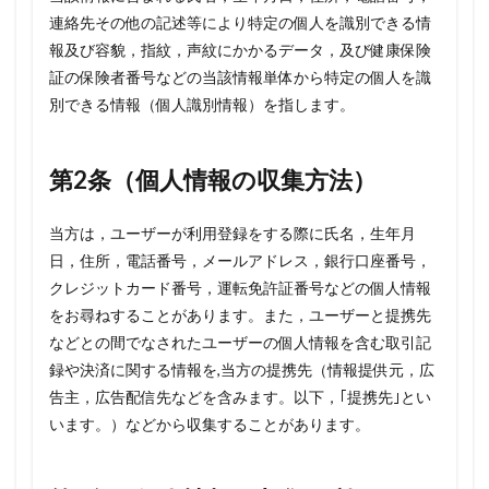
（個
連絡先その他の記述等により特定の個人を識別できる情
人情
報及び容貌，指紋，声紋にかかるデータ，及び健康保険
報の
収集
証の保険者番号などの当該情報単体から特定の個人を識
方
別できる情報（個人識別情報）を指します。
法）
3
第3
第2条（個人情報の収集方法）
条
（個
人情
当方は，ユーザーが利用登録をする際に氏名，生年月
報を
日，住所，電話番号，メールアドレス，銀行口座番号，
収
集・
クレジットカード番号，運転免許証番号などの個人情報
利用
をお尋ねすることがあります。また，ユーザーと提携先
する
などとの間でなされたユーザーの個人情報を含む取引記
目
的）
録や決済に関する情報を,当方の提携先（情報提供元，広
告主，広告配信先などを含みます。以下，｢提携先｣とい
4
第4
います。）などから収集することがあります。
条
（利
用目