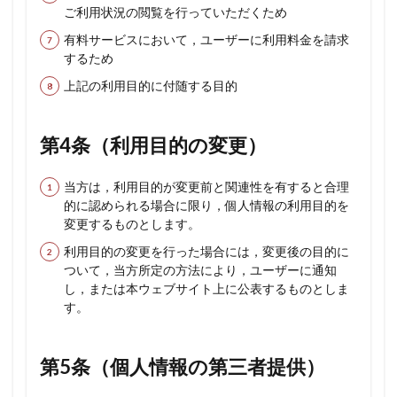
条
ご利用状況の閲覧を行っていただくため
（個
人情
有料サービスにおいて，ユーザーに利用料金を請求
報の
するため
訂正
およ
上記の利用目的に付随する目的
び削
除）
第4条（利用目的の変更）
8
第8
条
当方は，利用目的が変更前と関連性を有すると合理
（個
的に認められる場合に限り，個人情報の利用目的を
人情
変更するものとします。
報の
利用
利用目的の変更を行った場合には，変更後の目的に
停止
ついて，当方所定の方法により，ユーザーに通知
等）
し，または本ウェブサイト上に公表するものとしま
9
す。
第9
条
（プ
第5条（個人情報の第三者提供）
ライ
バシ