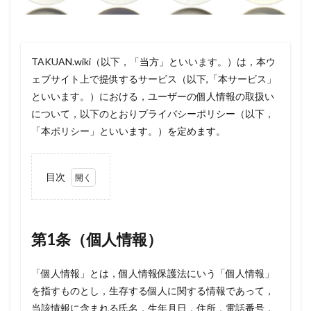
TAKUAN.wiki（以下，「当方」といいます。）は，本ウ
ェブサイト上で提供するサービス（以下,「本サービス」
といいます。）における，ユーザーの個人情報の取扱い
について，以下のとおりプライバシーポリシー（以下，
「本ポリシー」といいます。）を定めます。
目次
1
第1
条
（個
第1条（個人情報）
人情
報）
「個人情報」とは，個人情報保護法にいう「個人情報」
2
を指すものとし，生存する個人に関する情報であって，
第2
条
当該情報に含まれる氏名，生年月日，住所，電話番号，