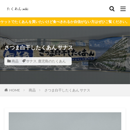
たいけど食べきれるか自信がない方はぜひご覧ください。
さつま白干したくあん サナス
商品
サナス
,
鹿児島のたくあん
HOME
商品
さつま白干したくあん サナス