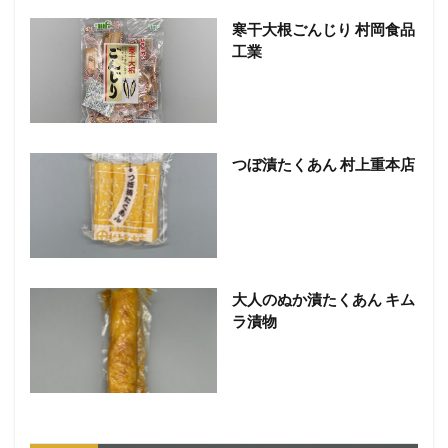
寒干大根ごんじり 村岡食品
工業
つぼ漬たくあん 村上重本店
大人のぬか漬たくあん キム
ラ漬物