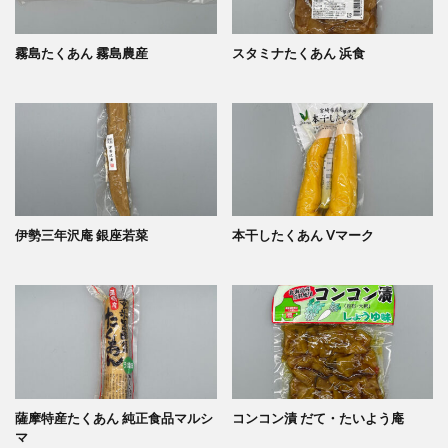
霧島たくあん 霧島農産
スタミナたくあん 浜食
伊勢三年沢庵 銀座若菜
本干したくあん Vマーク
薩摩特産たくあん 純正食品マルシ
コンコン漬 だて・たいよう庵
マ