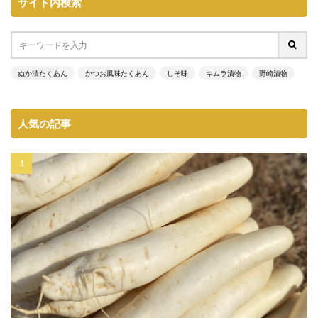
サイト内検索
ぬか漬たくあん
かつお風味たくあん
しそ味
キムラ漬物
野崎漬物
人気の記事