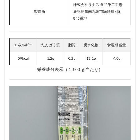
株式会社サナス 食品第二工場
製造所
鹿児島県南九州市頴娃町別府
845​番地
エネルギー
たんぱく質
脂質
炭水化物
食塩相当量
59kcal
1.2g
0.2g
13.1g
4.0g
栄養成分表示（１００ｇ当たり）