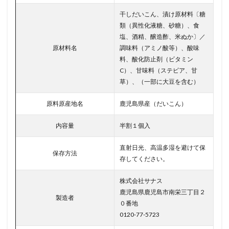
干しだいこん、漬け原材料〔糖
類（異性化液糖、砂糖）、食
塩、酒精、醸造酢、米ぬか〕／
原材料名
調味料（アミノ酸等）、酸味
料、酸化防止剤（ビタミン
C）、甘味料（ステビア、甘
草）、（一部に大豆を含む）
原料原産地名
鹿児島県産（だいこん）
内容量
半割１個入
直射日光、高温多湿を避けて保
保存方法
存してください。
株式会社サナス
鹿児島県鹿児島市南栄三丁目２
製造者
０番地
0120-77-5723