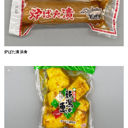
炉ばた漬 浜食