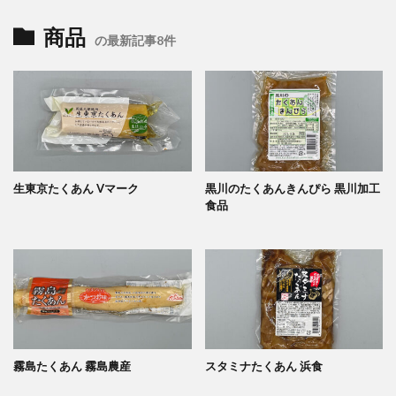
商品
の最新記事8件
生東京たくあん Vマーク
黒川のたくあんきんぴら 黒川加工
食品
霧島たくあん 霧島農産
スタミナたくあん 浜食