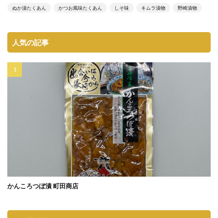
ぬか漬たくあん
かつお風味たくあん
しそ味
キムラ漬物
野崎漬物
人気の記事
かんころつぼ漬 町田商店