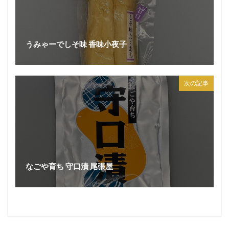
うみゃーでしそ味 香味小夜子
次の記事
なごや育ち 守口漬 尾張屋