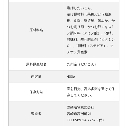
塩押しだいこん、
漬け原材料〔果糖ぶどう糖液
糖、食塩、醸造酢、米ぬか、か
つお削り節、かつお節エキス〕
原材料名
／調味料（アミノ酸）、酒精、
酸味料、酸化防止剤（ビタミン
C）、甘味料（ステビア）、ク
チナシ黄色素
原料原産地名
九州産（だいこん）
内容量
400g
直射日光、高温多湿を避けて保
保存方法
存してください。
野崎漬物株式会社
製造者
宮崎市高洲町95
TEL 0985-24-7767（代）