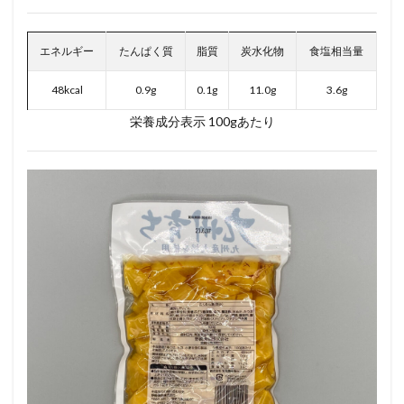
エネルギー
たんぱく質
脂質
炭水化物
食塩相当量
48kcal
0.9g
0.1g
11.0g
3.6g
栄養成分表示 100gあたり