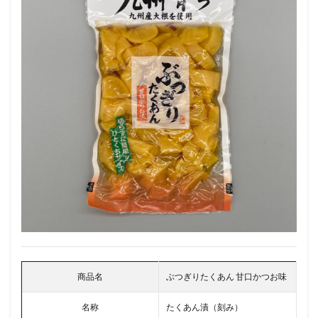
商品名
ぶつぎりたくあん 甘口かつお味
名称
たくあん漬（刻み）