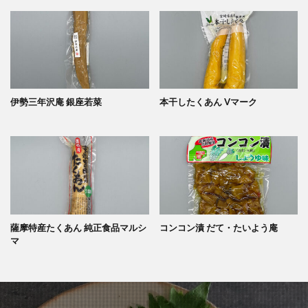
伊勢三年沢庵 銀座若菜
本干したくあん Vマーク
薩摩特産たくあん 純正食品マルシ
コンコン漬 だて・たいよう庵
マ