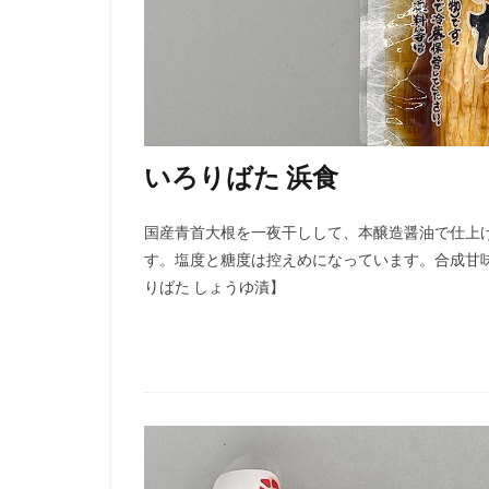
いろりばた 浜食
国産青首大根を一夜干しして、本醸造醤油で仕上
す。塩度と糖度は控えめになっています。合成甘
りばた しょうゆ漬】