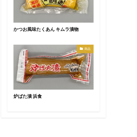
かつお風味たくあん キムラ漬物
商品
炉ばた漬 浜食