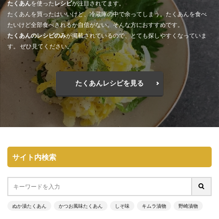
たくあん
を使った
レシピ
が注目されてます。
たくあんを買ったはいいけど、冷蔵庫の中で余ってしまう。たくあんを食べ
たいけど全部食べきれるか自信がない。そんな方におすすめです。
たくあんのレシピのみ
が掲載されているので、とても探しやすくなっていま
す。 ぜひ見てください。
たくあんレシピを見る
サイト内検索
ぬか漬たくあん
かつお風味たくあん
しそ味
キムラ漬物
野崎漬物