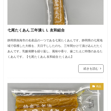
七尾たくあん 三年漬ＬＬ 友和組合
静岡県熱海市の名産品の一つである七尾たくあんです。静岡県の七尾地
域で収穫した大根を、天日干ししたのち、三年間かけて漬け込んだたく
あんです。乳酸発酵を繰り返し、風味や香り、歯ごたえに特徴のあるた
くあんです。【七尾たくあん 友和組合 たくあん】
続きを読む
商品