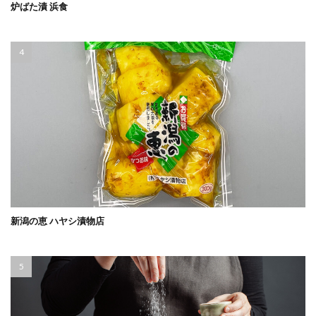
炉ばた漬 浜食
新潟の恵 ハヤシ漬物店