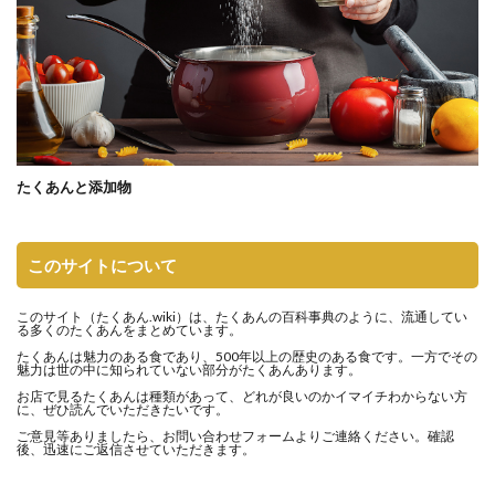
たくあんと添加物
このサイトについて
このサイト（
たくあん.wiki
）は、たくあんの百科事典のように、流通してい
る多くのたくあんをまとめています。
たくあんは魅力のある食であり、500年以上の歴史のある食です。一方でその
魅力は世の中に知られていない部分がたくあんあります。
お店で見るたくあんは種類があって、どれが良いのかイマイチわからない方
に、ぜひ読んでいただきたいです。
ご意見等ありましたら、
お問い合わせフォーム
よりご連絡ください。確認
後、迅速にご返信させていただきます。