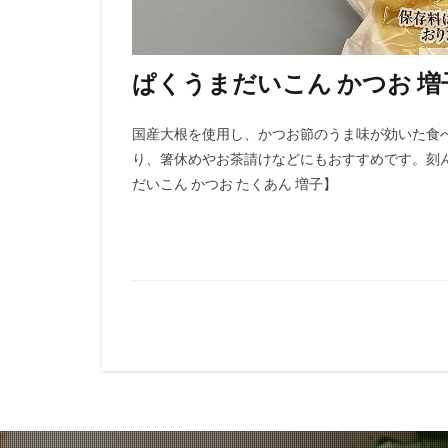
ぱくうまだいこん かつお 増
国産大根を使用し、かつお節のうま味が効いた食
り、箸休めやお茶請けなどにもおすすめです。刻
だいこん かつお たくあん 増子】