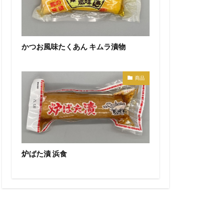
かつお風味たくあん キムラ漬物
商品
炉ばた漬 浜食