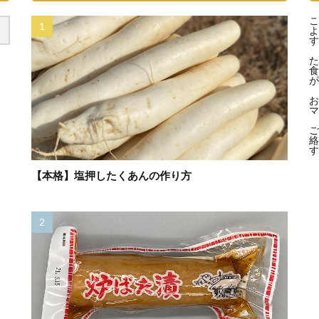
こ
よ
す
た
食
が
お
マ
ご
絡
す
【本格】塩押したくあんの作り方