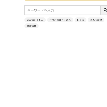
ぬか漬たくあん
かつお風味たくあん
しそ味
キムラ漬物
野崎漬物