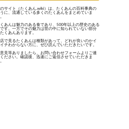
のサイト（
たくあん.wiki
）は、たくあんの百科事典の
うに、流通している多くのたくあんをまとめていま
。
くあんは魅力のある食であり、500年以上の歴史のある
です。一方でその魅力は世の中に知られていない部分
たくあんあります。
店で見るたくあんは種類があって、どれが良いのかイ
イチわからない方に、ぜひ読んでいただきたいです。
意見等ありましたら、
お問い合わせフォーム
よりご連
ください。確認後、迅速にご返信させていただきま
。