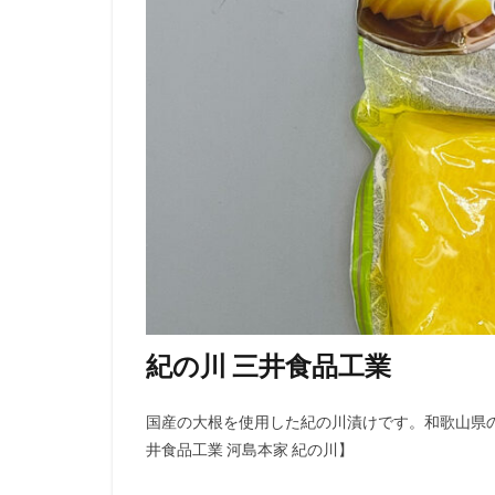
紀の川 三井食品工業
国産の大根を使用した紀の川漬けです。和歌山県
井食品工業 河島本家 紀の川】