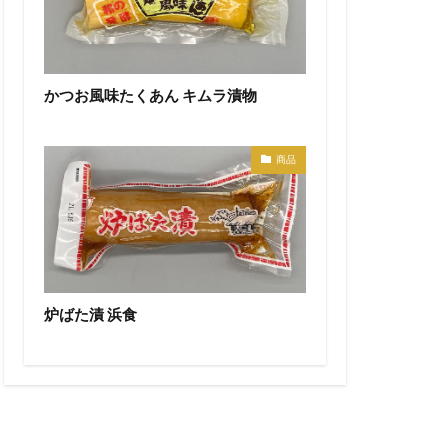
かつお風味たくあん キムラ漬物
商品
炉ばた漬 浜食