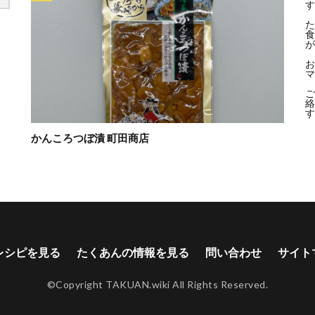
す
た
食
が
お
マ
ご
絡
す
かんころつぼ漬 町田商店
レシピを見る
たくあんの情報を見る
問い合わせ
サイト
©Copyright
TAKUAN.wiki
All Rights Reserved.