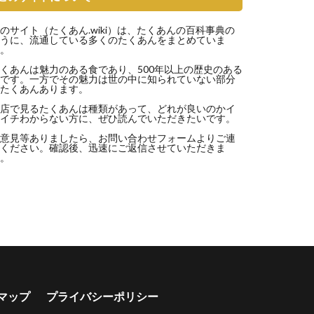
のサイト（
たくあん.wiki
）は、たくあんの百科事典の
うに、流通している多くのたくあんをまとめていま
。
くあんは魅力のある食であり、500年以上の歴史のある
です。一方でその魅力は世の中に知られていない部分
たくあんあります。
店で見るたくあんは種類があって、どれが良いのかイ
イチわからない方に、ぜひ読んでいただきたいです。
意見等ありましたら、
お問い合わせフォーム
よりご連
ください。確認後、迅速にご返信させていただきま
。
マップ
プライバシーポリシー