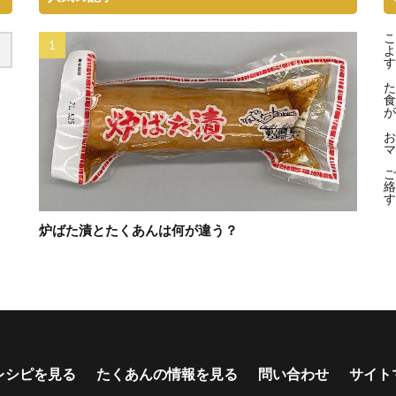
こ
よ
す
た
食
が
お
マ
ご
絡
す
炉ばた漬とたくあんは何が違う？
レシピを見る
たくあんの情報を見る
問い合わせ
サイト