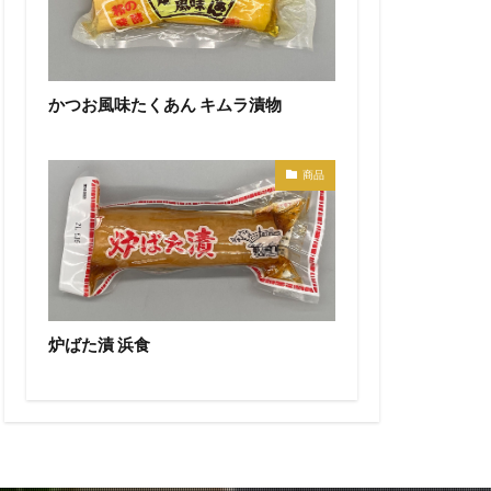
かつお風味たくあん キムラ漬物
商品
炉ばた漬 浜食