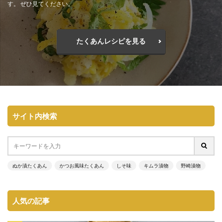
す。 ぜひ見てください。
たくあんレシピを見る
サイト内検索
ぬか漬たくあん
かつお風味たくあん
しそ味
キムラ漬物
野崎漬物
人気の記事