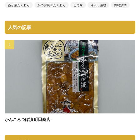
ぬか漬たくあん
かつお風味たくあん
しそ味
キムラ漬物
野崎漬物
人気の記事
かんころつぼ漬 町田商店