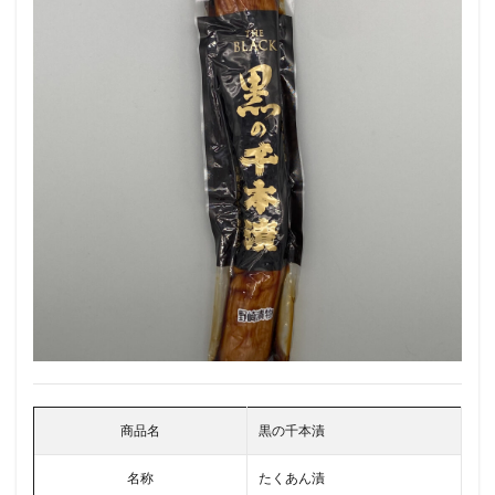
商品名
黒の千本漬
名称
たくあん漬