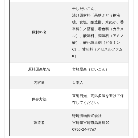
干しだいこん、
漬け原材料〔果糖ぶどう糖液
糖、食塩、醸造酢、米ぬか、香
辛料〕／酒精、着色料（カラメ
原材料名
ル）、酸味料、調味料（アミノ
酸）、酸化防止剤（ビタミン
C）、甘味料（アセスルファム
K）
原料原産地名
宮崎県産（だいこん）
内容量
１本入
直射日光、高温多湿を避けて保
保存方法
存してください。
野崎漬物株式会社
製造者
宮崎県宮崎市高洲町95
0985-24-7767