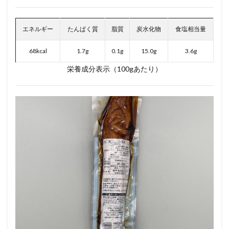
エネルギー
たんぱく質
脂質
炭水化物
食塩相当量
68kcal
1.7g
0.1g
15.0g
3.6g
栄養成分表示（100gあたり）