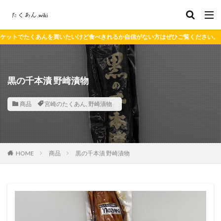
買いたいけど食べきれるか自信がない方はぜひご覧ください。
黒の千本漬 野崎漬物
商品
宮崎のたくあん
,
野崎漬物
HOME
商品
黒の千本漬 野崎漬物