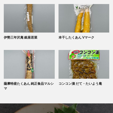
伊勢三年沢庵 銀座若菜
本干したくあん Vマーク
薩摩特産たくあん 純正食品マルシ
コンコン漬 だて・たいよう庵
マ