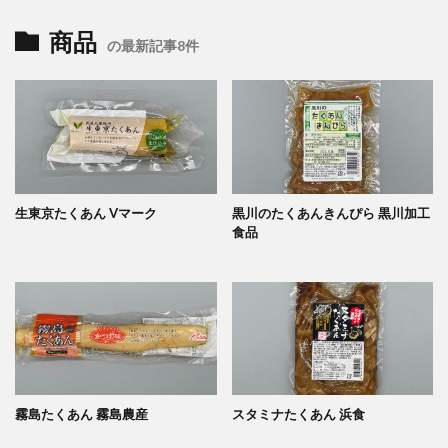
商品
の最新記事8件
生東京たくあん Vマーク
黒川のたくあんきんぴら 黒川加工
食品
霧島たくあん 霧島農産
スタミナたくあん 浜食