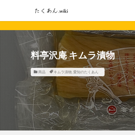
料亭沢庵 キムラ漬物
商品
キムラ漬物
,
愛知のたくあん