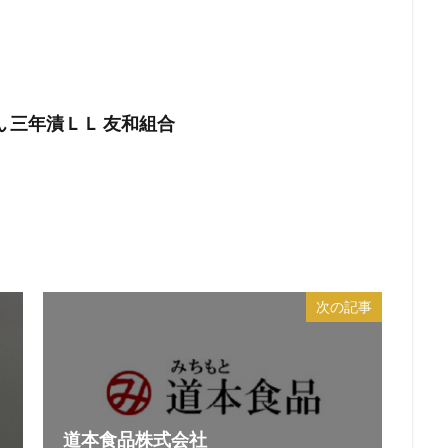
 三年漬ＬＬ 友和組合
次の記事
道本食品株式会社