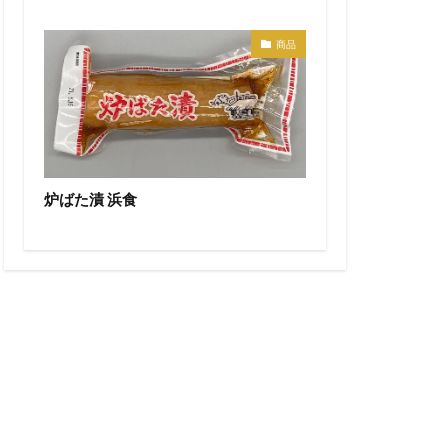
商品
炉ばた漬 浜食