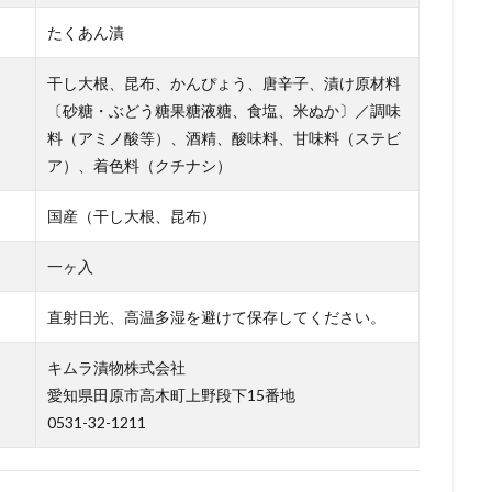
たくあん漬
干し大根、昆布、かんぴょう、唐辛子、漬け原材料
〔砂糖・ぶどう糖果糖液糖、食塩、米ぬか〕／調味
料（アミノ酸等）、酒精、酸味料、甘味料（ステビ
ア）、着色料（クチナシ）
国産（干し大根、昆布）
一ヶ入
直射日光、高温多湿を避けて保存してください。
キムラ漬物株式会社
愛知県田原市高木町上野段下15番地
0531-32-1211