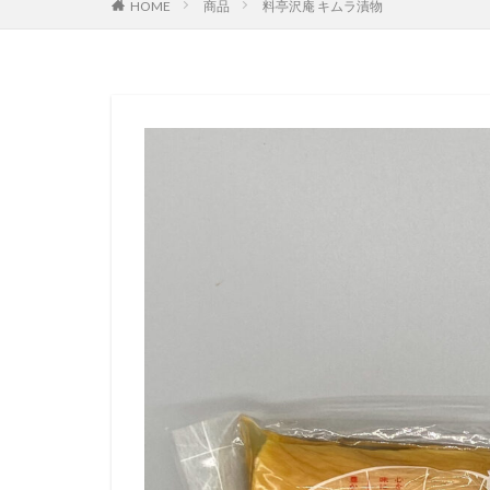
HOME
商品
料亭沢庵 キムラ漬物