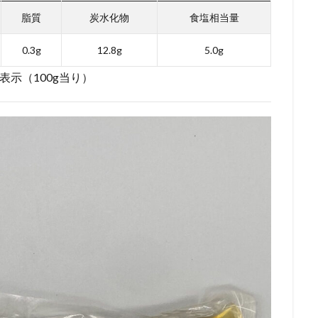
脂質
炭水化物
食塩相当量
0.3g
12.8g
5.0g
表示（100g当り）