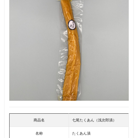
商品名
七尾たくあん（浅次郎漬）
名称
たくあん漬