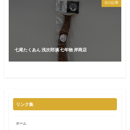
次の記事
七尾たくあん 浅次郎漬 七年物 岸商店
リンク集
ホーム