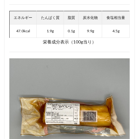
エネルギー
たんぱく質
脂質
炭水化物
食塩相当量
47.0kcal
1.9g
0.1g
9.9g
4.5g
栄養成分表示（100g当り）