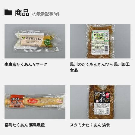
商品
の最新記事8件
生東京たくあん Vマーク
黒川のたくあんきんぴら 黒川加工
食品
霧島たくあん 霧島農産
スタミナたくあん 浜食