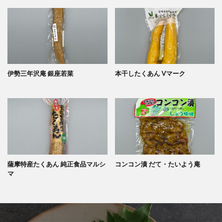
伊勢三年沢庵 銀座若菜
本干したくあん Vマーク
薩摩特産たくあん 純正食品マルシ
コンコン漬 だて・たいよう庵
マ