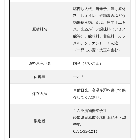
塩押し大根、唐辛子、漬け原材
料〔しょうゆ、砂糖混合ぶどう
糖果糖液糖、食塩、唐辛子エキ
原材料名
ス、米ぬか〕／調味料（アミノ
酸等）、酸味料、着色料（カラ
メル、クチナシ）、くん液、
（一部に小麦・大豆を含む）
原料原産地名
国産（だいこん）
内容量
一ヶ入
直射日光、高温多湿を避けて保
保存方法
存してください。
キムラ漬物株式会社
愛知県田原市高木町上野段下15
製造者
番地
0531-32-1211