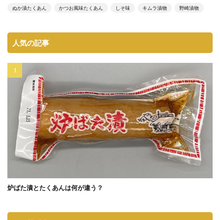
ぬか漬たくあん
かつお風味たくあん
しそ味
キムラ漬物
野崎漬物
人気の記事
炉ばた漬とたくあんは何が違う？