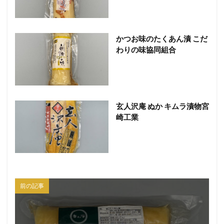
かつお味のたくあん漬 こだ
わりの味協同組合
玄人沢庵 ぬか キムラ漬物宮
崎工業
前の記事