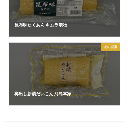
昆布味たくあん キムラ漬物
次の記事
樽出し新漬だいこん 河島本家