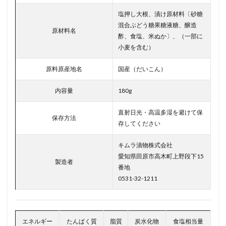
塩押し大根、漬け原材料〔砂糖
混合ぶどう糖果糖液糖、醸造
原材料名
酢、食塩、米ぬか〕、（一部に
小麦を含む）
原料原産地名
国産（だいこん）
内容量
180g
直射日光・高温多湿を避けて保
保存方法
存してください
キムラ漬物株式会社
愛知県田原市高木町上野段下15
製造者
番地
0531-32-1211
エネルギー
たんぱく質
脂質
炭水化物
食塩相当量