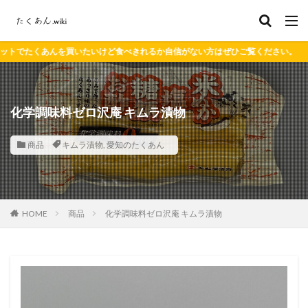
いけど食べきれるか自信がない方はぜひご覧ください。
化学調味料ゼロ沢庵 キムラ漬物
商品
キムラ漬物
,
愛知のたくあん
HOME
商品
化学調味料ゼロ沢庵 キムラ漬物