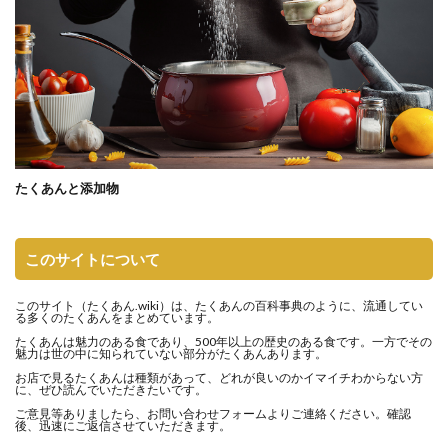
たくあんと添加物
このサイトについて
このサイト（
たくあん.wiki
）は、たくあんの百科事典のように、流通してい
る多くのたくあんをまとめています。
たくあんは魅力のある食であり、500年以上の歴史のある食です。一方でその
魅力は世の中に知られていない部分がたくあんあります。
お店で見るたくあんは種類があって、どれが良いのかイマイチわからない方
に、ぜひ読んでいただきたいです。
ご意見等ありましたら、
お問い合わせフォーム
よりご連絡ください。確認
後、迅速にご返信させていただきます。