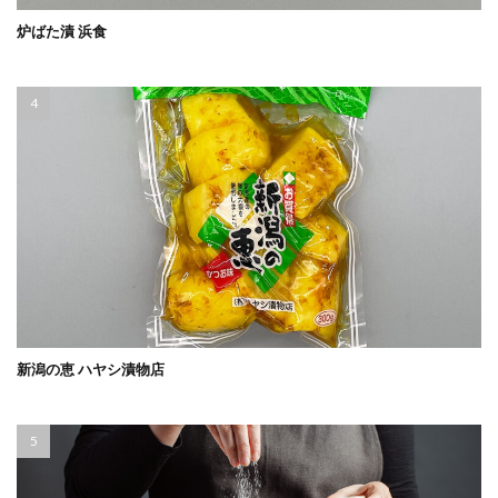
炉ばた漬 浜食
新潟の恵 ハヤシ漬物店