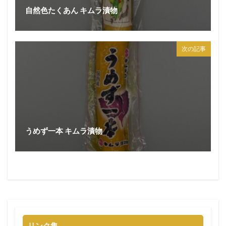
自然色たくあん キムラ漬物
次の記事
うめず一本 キムラ漬物
リンク集