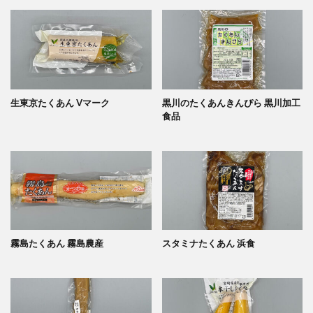
生東京たくあん Vマーク
黒川のたくあんきんぴら 黒川加工
食品
霧島たくあん 霧島農産
スタミナたくあん 浜食