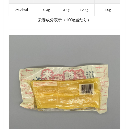
79.7kcal
0.3g
0.1g
19.4g
4.0g
栄養成分表示（100g当たり）