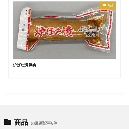
商品
炉ばた漬 浜食
商品
の最新記事8件