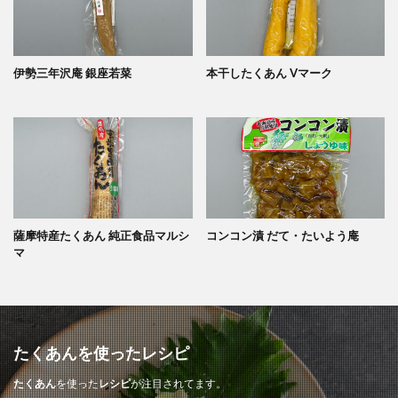
伊勢三年沢庵 銀座若菜
本干したくあん Vマーク
薩摩特産たくあん 純正食品マルシ
コンコン漬 だて・たいよう庵
マ
たくあんを使ったレシピ
たくあん
を使った
レシピ
が注目されてます。